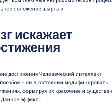
рует комплексные нейрохимические процесс
ьное положение азарта и...
озг искажает
остижения
шие достижения Человеческий интеллект
пособом – он в состоянии модифицировать
жениях, формируя их красочнее и существен
Данное эффект...