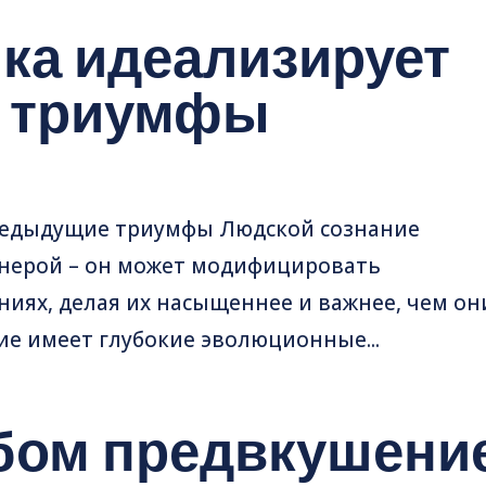
ика идеализирует
 триумфы
редыдущие триумфы Людской сознание
нерой – он может модифицировать
иях, делая их насыщеннее и важнее, чем он
ие имеет глубокие эволюционные...
бом предвкушени