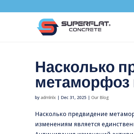
Насколько п
метаморфоз
by
admlnlx
|
Dec 31, 2025
|
Our Blog
Насколько предвидение метамор
изменениям является единственн