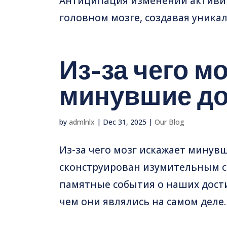
Антиципация изменений активи
головном мозге, создавая уникал
Из-за чего м
минувшие д
by
admlnlx
|
Dec 31, 2025
|
Our Blog
Из-за чего мозг искажает минув
сконструирован изумительным с
памятные события о наших дости
чем они являлись на самом деле. 