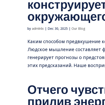
конструируе
окружающег
by
admlnlx
|
Dec 30, 2025
|
Our Blog
Каким способом предвкушение 
Людское мышление составляет ф
генерирует прогнозы о предсто
этих предсказаний. Наше восприя
Отчего чувс
прилив энер