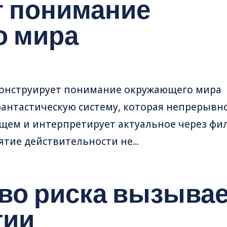
т понимание
о мира
конструирует понимание окружающего мира
антастическую систему, которая непрерывн
ящем и интерпретирует актуальное через фи
тие действительности не...
тво риска вызыва
гии